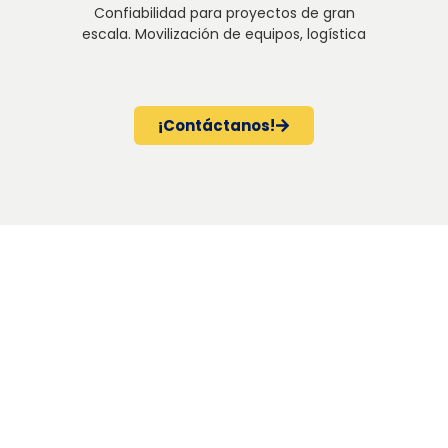
Confiabilidad para proyectos de gran
escala. Movilización de equipos, logística
para zonas remotas y soporte continuo.
¡Contáctanos!
¿No ves la tuya? Diseñamos la solución que
necesitas.